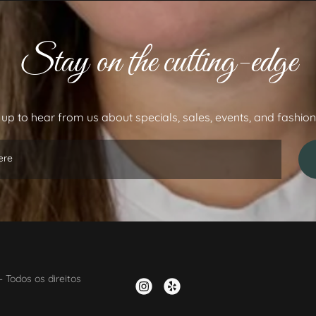
Stay on the cutting-edge
 up to hear from us about specials, sales, events, and fashion 
ere
 Todos os direitos